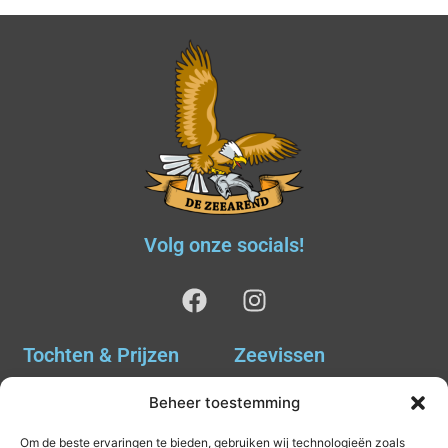
Volg onze socials!
Tochten & Prijzen
Zeevissen
Ankervissen
Tochten & Prijzen
Beheer toestemming
Avondvissen Combi Haai
Agenda
Om de beste ervaringen te bieden, gebruiken wij technologieën zoals