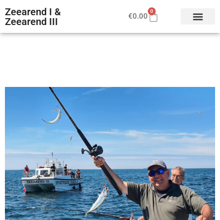
Zeearend I &
0
€
0.00
Zeearend III