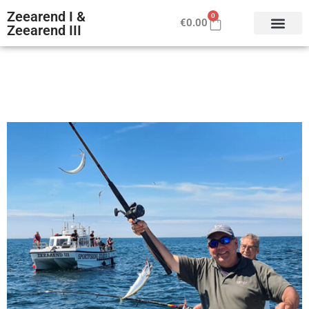
Zeearend I &
0
€
0.00
Zeearend III