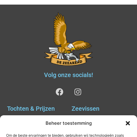
Volg onze socials!
Tochten & Prijzen
Zeevissen
Ankervissen
Tochten & Prijzen
Beheer toestemming
Avondvissen Combi Haai
Agenda
Om de beste ervaringen te bieden, gebruiken wij technologieën zoals