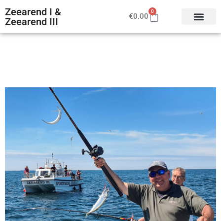
Zeearend I &
0
€
0.00
Zeearend III