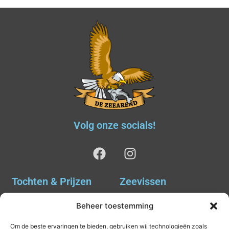
Volg onze socials!
Tochten & Prijzen
Zeevissen
Ankervissen
Tochten & Prijzen
Beheer toestemming
Avondvissen Combi Haai
Agenda
Om de beste ervaringen te bieden, gebruiken wij technologieën zoals