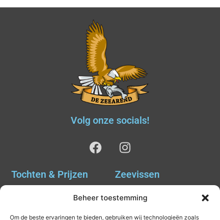
Volg onze socials!
Tochten & Prijzen
Zeevissen
Ankervissen
Tochten & Prijzen
Beheer toestemming
Avondvissen Combi Haai
Agenda
Om de beste ervaringen te bieden, gebruiken wij technologieën zoals