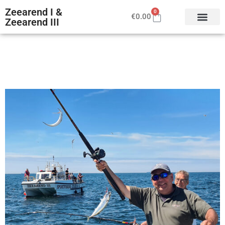
Zeearend I &
0
€
0.00
Zeearend III