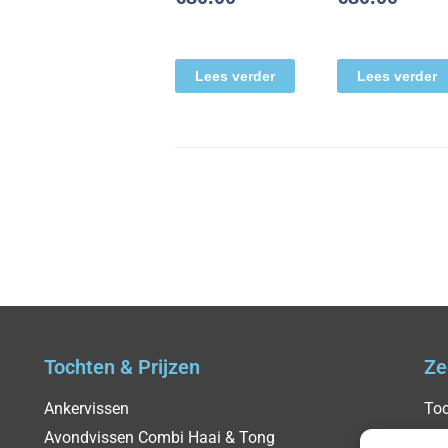
Lees verder
Lees verder
Tochten & Prijzen
Ze
Ankervissen
Toc
Avondvissen Combi Haai & Tong
Ag