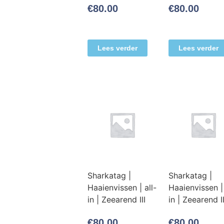
€
80.00
€
80.00
Lees verder
Lees verder
Sharkatag |
Sharkatag |
Haaienvissen | all-
Haaienvissen | 
in | Zeearend III
in | Zeearend II
€
80.00
€
80.00