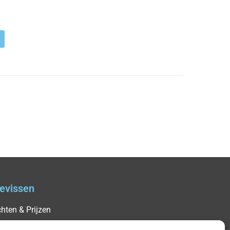
evissen
hten & Prijzen
enda