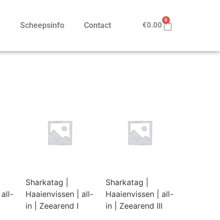
0
n
Scheepsinfo
Contact
€
0.00
Sharkatag |
Sharkatag |
all-
Haaienvissen | all-
Haaienvissen | all-
in | Zeearend I
in | Zeearend III